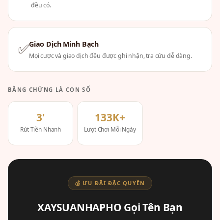
đều có.
Giao Dịch Minh Bạch
✅
Mọi cược và giao dịch đều được ghi nhận, tra cứu dễ dàng.
BẰNG CHỨNG LÀ CON SỐ
3'
133K+
Rút Tiền Nhanh
Lượt Chơi Mỗi Ngày
💰 ƯU ĐÃI ĐẶC QUYỀN
XAYSUANHAPHO Gọi Tên Bạn