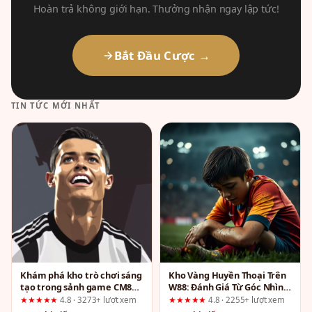
Hoàn trả không giới hạn. Thưởng nhận ngay lập tức!
Bắt Đầu Cược →
TIN TỨC MỚI NHẤT
Khám phá kho trò chơi sáng
Kho Vàng Huyền Thoại Trên
tạo trong sảnh game CM88:
W88: Đánh Giá Từ Góc Nhìn
góc nhìn quản lý vốn
Người Chơi Kiểm Tra Và
★★★★★
4.8 · 3273+ lượt xem
★★★★★
4.8 · 2255+ lượt xem
Quản Lý Rủi Ro