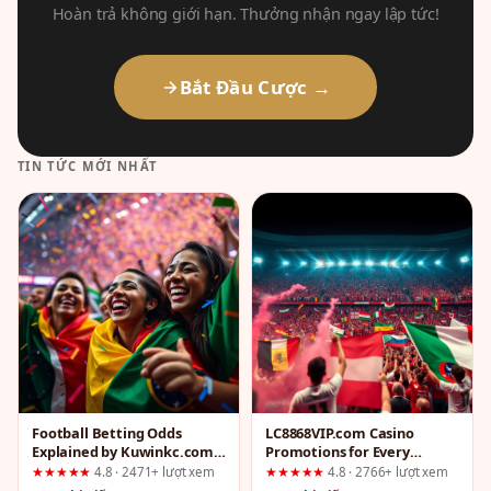
Hoàn trả không giới hạn. Thưởng nhận ngay lập tức!
Bắt Đầu Cược →
TIN TỨC MỚI NHẤT
Football Betting Odds
LC8868VIP.com Casino
Explained by Kuwinkc.com
Promotions for Every
Analysts: Rules,
Gaming Style: A Bonus
★★★★★
4.8 · 2471+ lượt xem
★★★★★
4.8 · 2766+ lượt xem
Probabilities, and Volatility
Terms Review