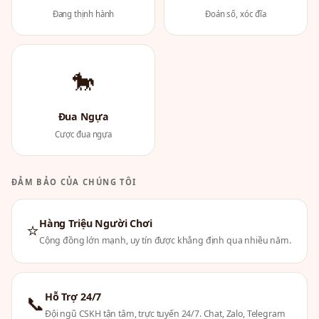
Đang thịnh hành
Đoán số, xóc đĩa
🐎
Đua Ngựa
Cược đua ngựa
ĐẢM BẢO CỦA CHÚNG TÔI
Hàng Triệu Người Chơi
⭐
Cộng đồng lớn mạnh, uy tín được khẳng định qua nhiều năm.
Hỗ Trợ 24/7
📞
Đội ngũ CSKH tận tâm, trực tuyến 24/7. Chat, Zalo, Telegram