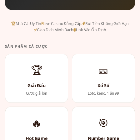
🏆
Nhà Cái Uy Tín
🃏
Live Casino Đẳng Cấp
💰
Rút Tiền Không Giới Hạn
✅
Giao Dịch Minh Bạch
🌐
Link Vào Ổn Định
SẢN PHẨM CÁ CƯỢC
🏆
🎫
Giải Đấu
Xổ Số
Cược giải lớn
Loto, keno, 1 ăn 99
🔥
🎯
Hot Game
Number Game